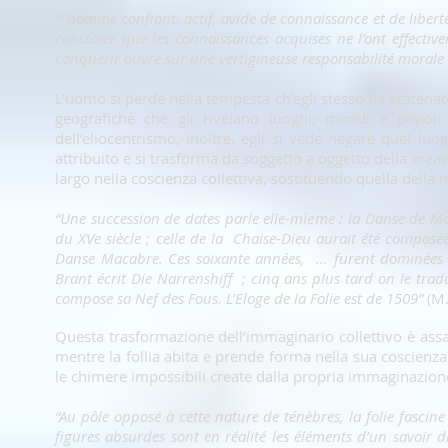
“l’homme confiant, actif, avide de connaissance et de liberté
constater que les connaissances acquises ne l’ont effectiv
conquérir ouvre sur une vertigineuse responsabilité moral
L’uomo si perde nella tempesta ch’egli stesso ha scatenato.
geografiche che gli rivelano luoghi, mondi e popoli 
dell’eliocentrismo, inoltre, egli si vede negare quel luo
attribuito e si trasforma da soggetto a oggetto della crea
largo nella coscienza collettiva, sostituendo quella della
“Une succession de dates parle elle-mìeme : la Danse de M
du XVe siècle ; celle de la Chaise-Dieu aurait été compos
Danse Macabre. Ces soixante années, ... furent dominées 
Brant écrit Die Narrenshiff ; cinq ans plus tard on le trad
compose sa Nef des Fous. L’Eloge de la Folie est de 1509”
(M.
Questa trasformazione dell’immaginario collettivo è assa
mentre la follia abita e prende forma nella sua coscienza. 
le chimere impossibili create dalla propria immaginazione,
“Au pôle opposé à cette nature de ténèbres, la folie fascine 
figures absurdes sont en réalité les éléments d’un savoir dif