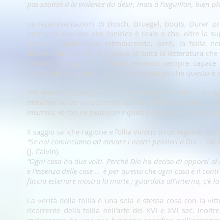
pas soumis à la violence du désir, mais à l’aiguillon, bien pl
Le rappresentazioni di Bosch, Bruegel, Bouts, Durer privi
immagini rivelano che l’onirico è reale e che, oltre la s
propria inquietudine. Introducendo, però, la follia nel
disarmarla. Questo è il senso di tutta la letteratura che
Erasmo. Il saggio la deriderà essendo sempre capace di
spettacolo del mondo, sostanzialmente poichè questo è s
“En somme, si vous pouviez regarder de la Lune ... les ag
mouches ou de moucherons qui se battent entre eux, lutte
meurent, et l’on ne peut croire quels troubles, quelles tragé
Il saggio sa che ragione e follia vivono in un legame ete
“Se noi cominciamo ad elevare i nostri pensieri a Dio ... ciò
(J. Calvin).
“Ogni cosa ha due volti. Perché Dio ha deciso di opporsi al 
e l’essenza delle cose ... è per questo che ogni cosa è il co
faccia esteriore mostra la morte ; guardate all’interno, c’è la 
La verità della follia è una sola e stessa cosa con la vi
ricorrente della follia nell’arte del XVI e XVI sec. Inol