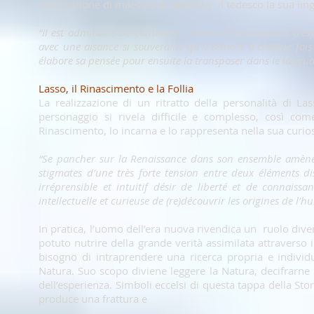
sua funzione di maestro di cappella; il tedesco la sua ling
“Il est admirable de constater... combien sa virtuosité d’es
avec une aisance si souveraine qu’il semble à chaque foi
élabore sa pensée pour ensuite la transposer dans le langu
Lasso, il Rinascimento e la Follia
La realizzazione di un ritratto della personalità di La
personaggio si rivela difficile e complesso, così com
Rinascimento, lo incarna e lo rappresenta nella sua curiosit
“Se pancher sur la Renaissance dans son ensemble amène 
stigmates d’une très forte tension entre deux éléments d
irréprensible et intuitif désir de liberté et de connaiss
intellectuelle et curieuse de (re)découvrir les origines de l’
In pratica, l’uomo dell’era nuova rivendica un ruolo diver
potuto nutrire della grande verità assimilata attraverso
bisogno di intraprendere una ricerca propria e indivi
Natura. Suo scopo diviene leggere la Natura, decifrarne i
dell’esperienza. Simboli eccelsi di questa tappa della St
produce una frattura e