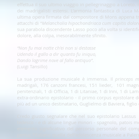
effettua il suo ultimo viaggio in pellegrinaggio a Loreto.
dei madrigalisti estensi. L’armonia fantastica di Luca 
ultima opera firmata dal compositore di Mons appena tre
attacchi di “
Melancholia hipochondriaca cum capitis dolor
sua parabola discendente Lasso poco alla volta si identifica
dolore, alla colpa, inesorabilmente sfinito.
“Non fu mai notte ch’ei non si destasse
Udendo il gallo a dir quanto fu iniquo,
Dando lagrime nove al fallo antiquo”
.
(Luigi Tansillo)
La sua produzione musicale è immensa. Il
princeps 
madrigali, 176 canzoni francesi, 151 lieder, 101 magnifi
penitenziali, 1 di Officia, 1 di Litaniae, 1 di Inni, 1 di La
extra-ordinario epistolario - il primo corpus epistolare de
più ad un unico destinatario, Guglielmo di Baviera, figlio
Credo giusto segnalare che nel suo epistolario Lassus s
tedesco - e di alcune lingue minori - spagnolo, patois 
elemento significativo del percorso personale del compo
pensa; l’italiano quella dell’adolescenza musicale a Pale