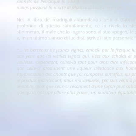
sonnets de Pétrarque In vita di Madonna Laura, le maître 
moins passioné In morte di Madonna Laura”
(Van den Borr
Nel V libro de’ madrigali abbondano i testi di Gabrie
profondo di questo cambiamento, ce lo rivela lo ste
sfinimento, il male che lo logora sono al suo apogeo, le
e, in un ultimo slancio di lucidità, scrive il suo persona
“... les berceaux de jeunes vignes, embelli par le fresque
aux yeux que les vieilles vignes qui, liées aux échalas et 
veillesse. Cependant, celles-là sont pour ainsi dire infécon
que celle-ci produisent une liqueur trèsdouce aux homm
l’appreciation des chants que j’ai composés autrefois, au 
je produis maintenant, dans ma vieillesse, j’en suis venu à p
aimable, mais que ceux-ci résonnent d’une façon plus substan
que qu’ils ont une allure plus grave ; un auduteur équitable