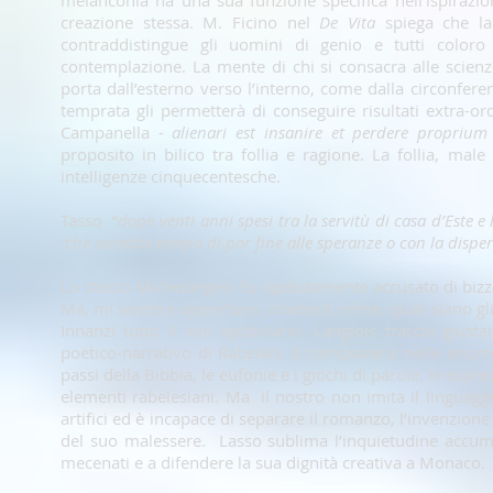
melanconia ha una sua funzione specifica nell’ispirazion
creazione stessa. M. Ficino nel
De Vita
spiega che la
contraddistingue gli uomini di genio e tutti coloro 
contemplazione. La mente di chi si consacra alle scien
porta dall’esterno verso l’interno, come dalla circonfer
temprata gli permetterà di conseguire risultati extra-ordi
Campanella -
alienari est insanire et perdere proprium
proposito in bilico tra follia e ragione. La follia, ma
intelligenze cinquecentesche.
Tasso
“
dopo venti anni spesi tra la servitù di casa d’Este e 
“chè sarebbe tempo di por fine alle speranze o con la disper
Lo stesso Michelangelo fu ripetutamente accusato di bizzar
Ma, mi sembra opportuno chiedersi infine, quali siano gli 
Innanzi tutto il suo epistolario. Langlois traccia gius
poetico-narrativo di Rabelais. Il compiacersi nelle enume
passi della Bibbia, le eufonie e i giochi di parole, le espre
elementi rabelesiani. Ma il nostro non imita il linguaggi
artifici ed è incapace di separare il romanzo, l’invenzione 
del suo malessere. Lasso sublima l’inquietudine accumul
mecenati e a difendere la sua dignità creativa a Monaco.