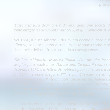
primo 
“Lasso demeura deux ans à Anvers, dans une societé d’h
d’encourager les penchants musicaux, et qui l’aimèrent et 
Nel 1556, il duca Alberto V di Baviera decide di dare nu
effettivi, convince Lasso a stabilirsi a Monaco come M
di cappella della città, succedendo a Ludwig Doser.
“Dès lors, à Munich, Lassus est titulaire d’un des plus beaux
ses plus folles espérances d’adolescent. De plus, il croule s
décembre 1570, des lettres de noblesse pour lui et ses desce
En 1574, le pape Grégoire XIII le fait Chevalier de la T
mentionnerons pas l’interminable liste de ses bienfaiteurs. 
est célébré comme le “Divine Orlande” et le “Princeps Musicor
Nuremberg et, bien sûr, Munich où le prince héritier fina
Musices, un honneur sans précédent”
(F. Langlois).
La sua esistenza d’ora in poi si divide tra le numerosiss
Fiandre. Ma verso il 1575, Lasso comincia a ritirarsi dall