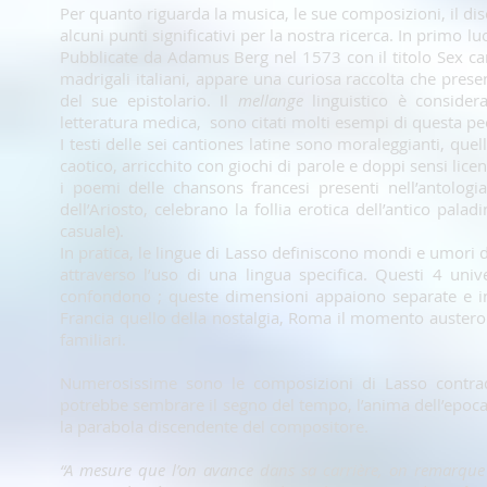
Per quanto riguarda la musica, le sue composizioni, il d
alcuni punti significativi per la nostra ricerca. In primo
Pubblicate da Adamus Berg nel 1573 con il titolo Sex can
madrigali italiani, appare una curiosa raccolta che prese
del sue epistolario. Il
mellange
linguistico è considera
letteratura medica, sono citati molti esempi di questa pe
I testi delle sei cantiones latine sono moraleggianti, quell
caotico, arricchito con giochi di parole e doppi sensi licen
i poemi delle chansons francesi presenti nell’antologia. 
dell’Ariosto, celebrano la follia erotica dell’antico pa
casuale).
In pratica, le lingue di Lasso definiscono mondi e umori di
attraverso l’uso di una lingua specifica. Questi 4 uni
confondono ; queste dimensioni appaiono separate e in t
Francia quello della nostalgia, Roma il momento austero e
familiari.
Numerosissime sono le composizioni di Lasso contrad
potrebbe sembrare il segno del tempo, l’anima dell’epoc
la parabola discendente del compositore.
“A mesure que l’on avance dans sa carrière, on remarque 